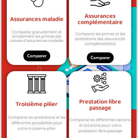
Assurances
Assurances maladie
complémentaire
Comparez gratuitement et
Comparez les primes et les
simplement les primes des
prestations des assurances
caisses d’assurances maladie.
complémentaire
Comparer
Comparer
Prestation libre
Troisième pilier
passage
Comparez les prestations et les
Comparez les différentes options
différentes possibilités pour
et solutions pour votre
votre troisième pilier
prestation libre passage