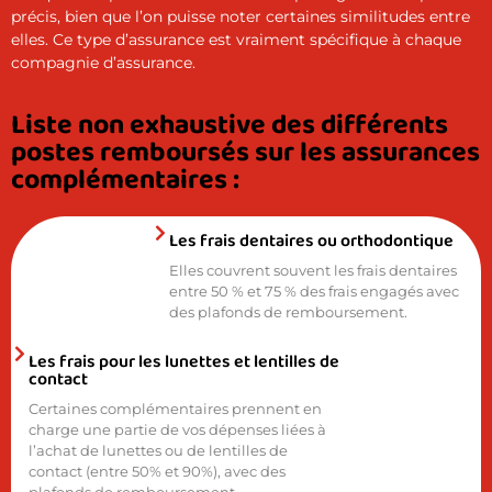
précis, bien que l’on puisse noter certaines similitudes entre
elles. Ce type d’assurance est vraiment spécifique à chaque
compagnie d’assurance.
Liste non exhaustive des différents
postes remboursés sur les assurances
complémentaires :
Les frais dentaires ou orthodontique
Elles couvrent souvent les frais dentaires
entre 50 % et 75 % des frais engagés avec
des plafonds de remboursement.
Les frais pour les lunettes et lentilles de
contact
Certaines complémentaires prennent en
charge une partie de vos dépenses liées à
l’achat de lunettes ou de lentilles de
contact (entre 50% et 90%), avec des